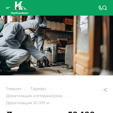
—
—
Главная
Тарифы
—
Дератизация коттеджа/дома
Дератизация 50-100 м