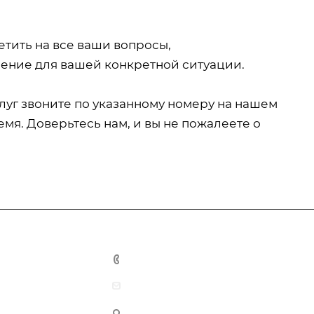
тить на все ваши вопросы,
ение для вашей конкретной ситуации.
уг звоните по указанному номеру на нашем
емя. Доверьтесь нам, и вы не пожалеете о
+7-931-0-098-164
info@pro-comfort24.ru
г. Куровское