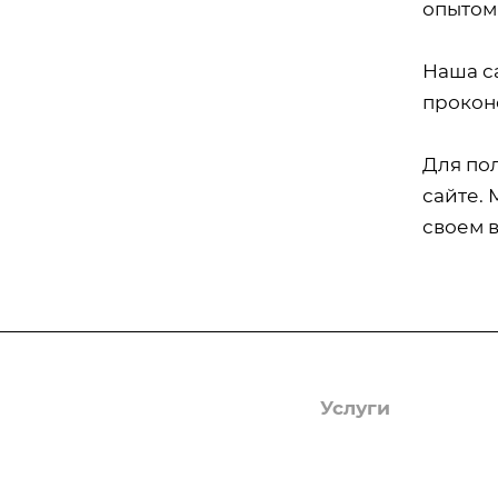
опытом
Наша с
прокон
Для по
сайте. 
своем 
Компания
Услуги
О компании
Гербицидная обраб