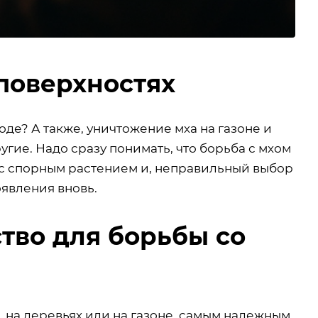
поверхностях
роде? А также, уничтожение мха на газоне и
гие. Надо сразу понимать, что борьба с мхом
а с спорным растением и, неправильный выбор
оявления вновь.
тво для борьбы со
, на деревьях или на газоне, самым надежным