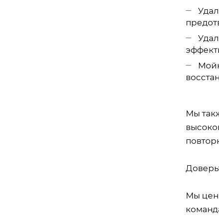
Удал
предот
Удал
эффект
Мойк
восста
Мы такж
высоко
повтор
Доверьт
Мы цен
команд