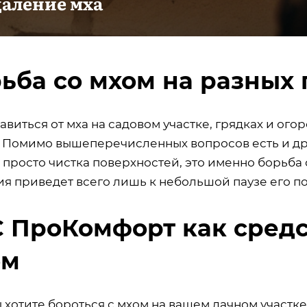
даление мха
ьба со мхом на разных 
авиться от мха на садовом участке, грядках и ого
. Помимо вышеперечисленных вопросов есть и дру
е просто чистка поверхностей, это именно борьб
ия приведет всего лишь к небольшой паузе его п
 ПроКомфорт как средс
ом
 хотите бороться с мхом на вашем дачном участке