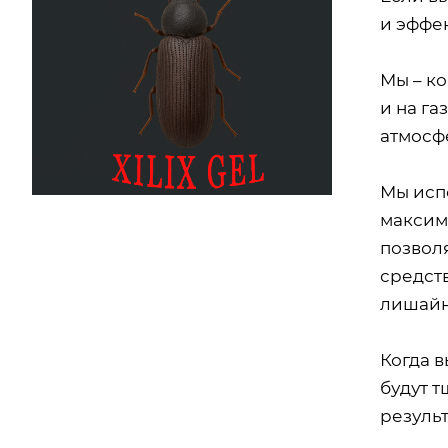
и эффе
Мы – ко
и на га
атмосф
Мы исп
максим
позвол
средств
лишайн
Когда в
будут 
результ