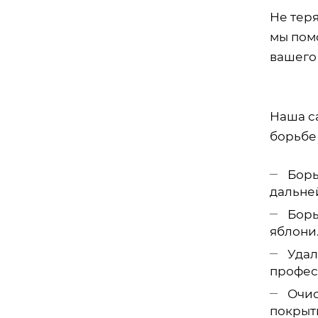
Не тер
мы пом
вашего
Наша с
борьбе
Борь
дальне
Борь
яблони
Удал
профес
Очис
покрыти