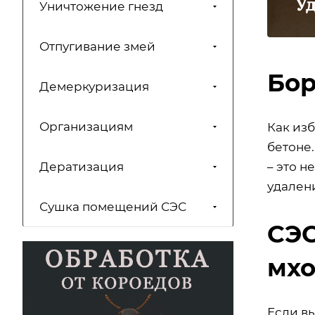
У
Уничтожение гнезд
Отпугивание змей
Бор
Демеркуризация
Организациям
Как изб
бетоне
Дератизация
– это н
удален
Сушка помещений СЭС
СЭС
мх
Если вы