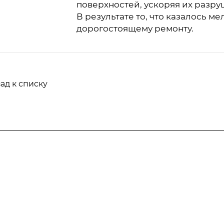
поверхностей, ускоряя их разр
В результате то, что казалось м
дорогостоящему ремонту.
ад к списку
Информация
Статьи
Тарифы
отка
Вопрос-ответ