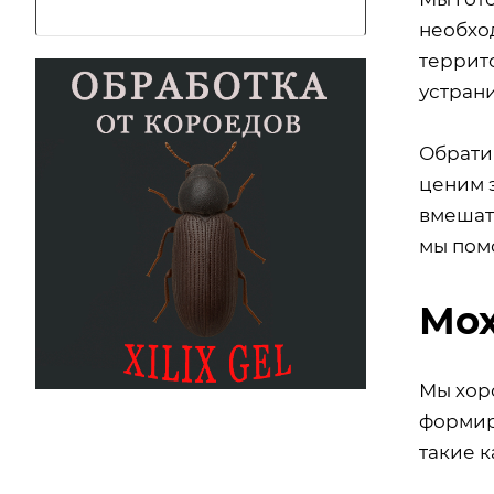
необхо
террит
устран
Обрати
ценим э
вмешат
мы помо
Мох
Мы хор
формир
такие к