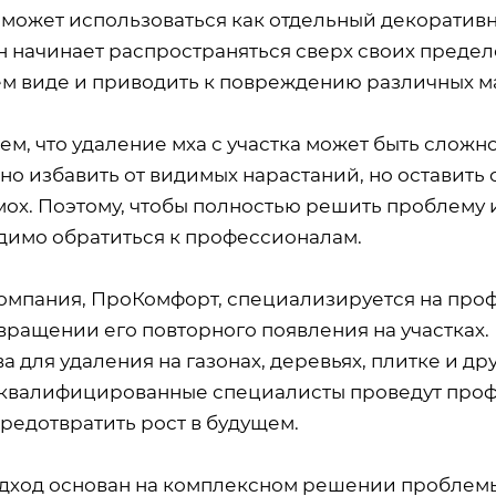
 может использоваться как отдельный декоративн
н начинает распространяться сверх своих предело
м виде и приводить к повреждению различных м
м, что удаление мха с участка может быть сложн
о избавить от видимых нарастаний, но оставить 
мох. Поэтому, чтобы полностью решить проблему 
димо обратиться к профессионалам.
омпания, ПроКомфорт, специализируется на пр
вращении его повторного появления на участках
а для удаления на газонах, деревьях, плитке и д
квалифицированные специалисты проведут профи
редотвратить рост в будущем.
дход основан на комплексном решении проблем