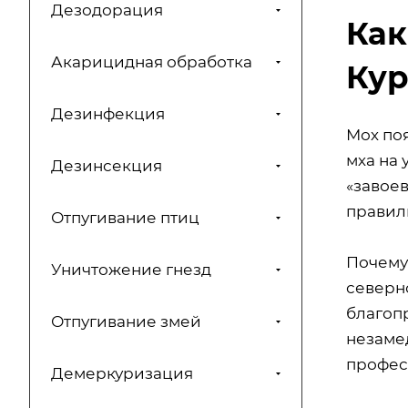
Дезодорация
Как
Акарицидная обработка
Кур
Дезинфекция
Мох поя
мха на 
Дезинсекция
«завое
правиль
Отпугивание птиц
Почему
Уничтожение гнезд
северно
благоп
Отпугивание змей
незаме
профес
Демеркуризация