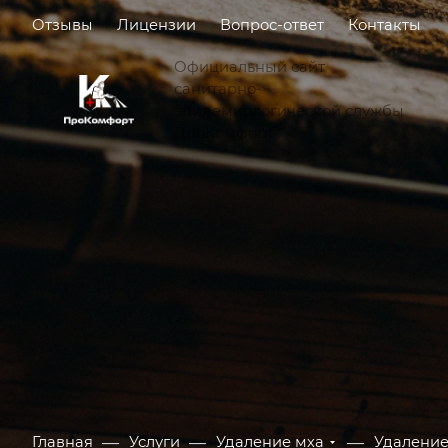
Отзывы
Лицензии
Вопрос-ответ
Контакты
Официальный сайт
санитарно-
эпидемиологической службы
ПроКомфорт
—
—
—
Главная
Услуги
Удаление мха
Удаление