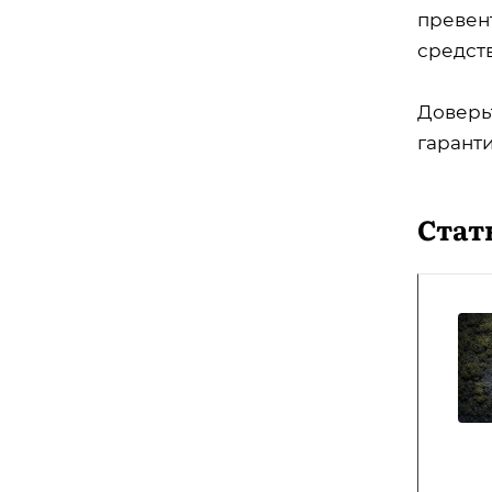
превен
средст
Доверь
гаранти
Стат