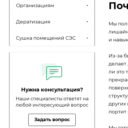
Поч
Организациям
Дератизация
Мы пол
лишайн
Сушка помещений СЭС
и навык
Из-за б
делает
ли это 
прекра
поверх
Нужна консультация?
структ
Наши специалисты ответят на
других
любой интересующий вопрос
портит 
Задать вопрос
Мы гот