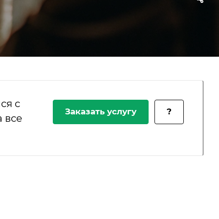
ся с
Заказать услугу
?
 все