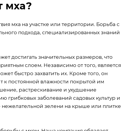
т мха?
ия мха на участке или территории. Борьба с
льного подхода, специализированных знаний
ожет достигать значительных размеров, что
иятным слоем. Независимо от того, является
жет быстро захватить их. Кроме того, он
ит к постоянной влажности покрытой им
ушение, растрескивание и ухудшение
нию грибковых заболеваний садовых культур и
е нежелательной зелени на крыше или плитке
борьбы с мхом. Наша компания обладает