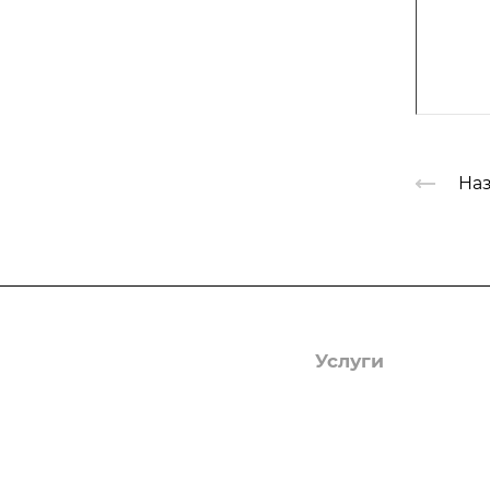
Наз
Компания
Услуги
О компании
Гербицидная обраб
Лицензии
Защита деревьев