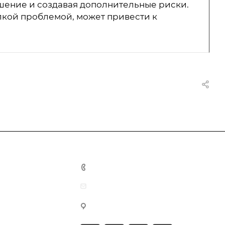
ушение и создавая дополнительные риски.
елкой проблемой, может привести к
+7-931-0-098-164
info@pro-comfort24.ru
г. Куровское