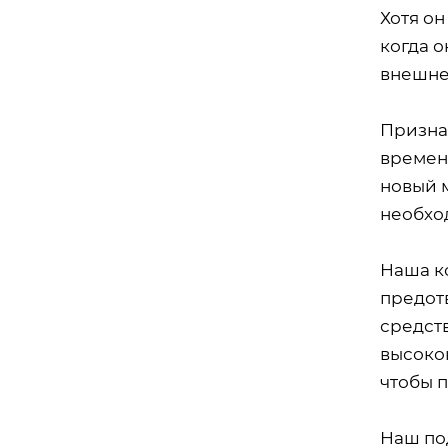
Хотя он
когда о
внешне
Признае
временн
новый 
необхо
Наша к
предот
средств
высоко
чтобы п
Наш по