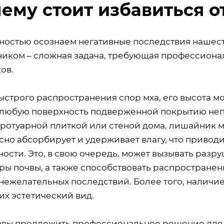
ему стоит избавиться о
ностью осознаем негативные последствия нашеств
иком – сложная задача, требующая профессиона
ов.
ыстрого распространения спор мха, его высота м
 любую поверхность подверженной покрытию непр
тротуарной плиткой или стеной дома, лишайник мо
сно абсорбирует и удерживает влагу, что привод
ности. Это, в свою очередь, может вызывать разр
уры почвы, а также способствовать распростране
 нежелательных последствий. Более того, наличи
их эстетический вид.
овы предложить профессиональное решение для 