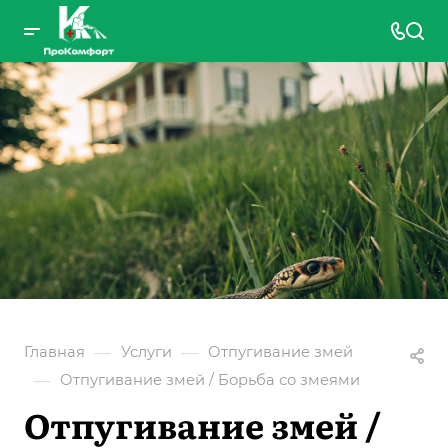
—
—
Главная
Услуги
Отпугивание змей
—
Отпугивание змей / Борьба со змеями
Отпугивание змей /