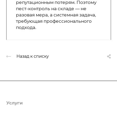
репутационным потерям. Поэтому
пест-контроль на складе — не
разовая мера, а системная задача,
требующая профессионального
подхода.
Назад к списку
Компания
О компании
Услуги
Лицензии
Гербицидная обработка
Информация