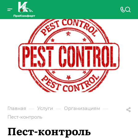
—
—
—
Главная
Услуги
Организациям
Пест-контроль
Пест-контроль