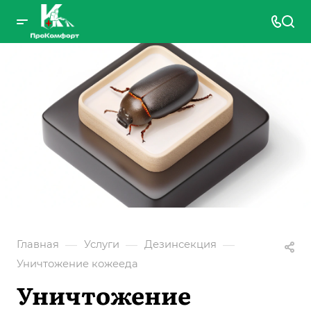
—
—
—
Главная
Услуги
Дезинсекция
Уничтожение кожееда
Уничтожение