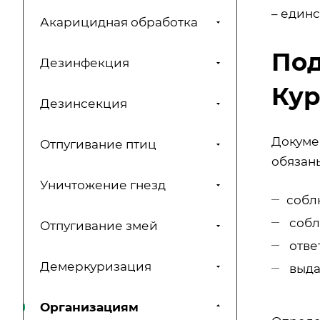
– един
Акарицидная обработка
Под
Дезинфекция
Кур
Дезинсекция
Докуме
Отпугивание птиц
обязаны
Уничтожение гнезд
собл
собл
Отпугивание змей
отве
Демеркуризация
выда
Организациям