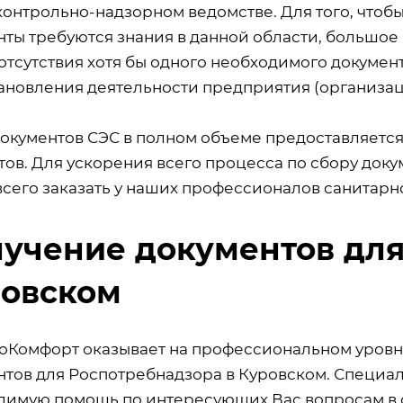
контрольно-надзорном ведомстве. Для того, что
нты требуются знания в данной области, большое
 отсутствия хотя бы одного необходимого докуме
ановления деятельности предприятия (организац
документов СЭС в полном объеме предоставляетс
тов. Для ускорения всего процесса по сбору док
всего заказать у наших профессионалов санита
учение документов для
овском
оКомфорт оказывает на профессиональном уровне
нтов для Роспотребнадзора в Куровском. Специа
димую помощь по интересующих Вас вопросам в о