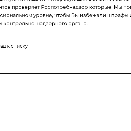
нтов проверяет Роспотребнадзор которые. Мы пом
сиональном уровне, чтобы Вы избежали штрафы и
ы контрольно-надзорного органа.
ад к списку
Информация
Статьи
Тарифы
отка
Вопрос-ответ