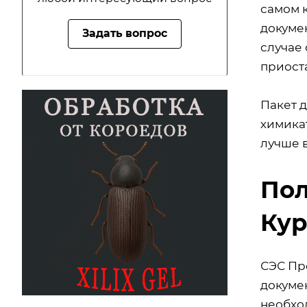
самом 
докуме
Задать вопрос
случае
приост
Пакет 
химика
лучше 
Пол
Кур
СЭС Пр
докуме
необхо