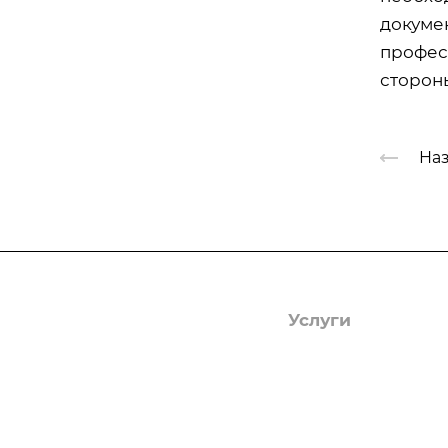
докуме
профес
сторон
Наз
Компания
Услуги
О компании
Гербицидная обраб
Лицензии
Защита деревьев
Отзывы
Фумигация