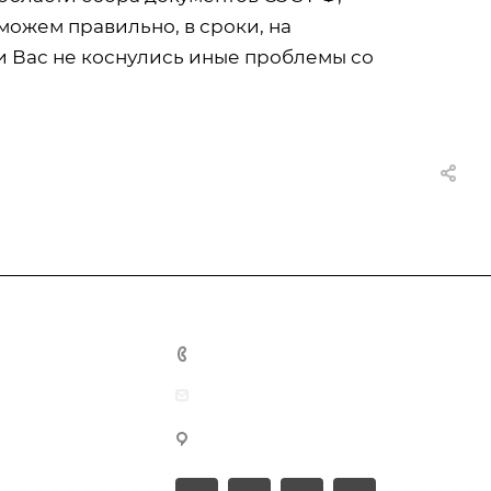
ожем правильно, в сроки, на
 Вас не коснулись иные проблемы со
+7-931-0-098-164
info@pro-comfort24.ru
г. Куровское