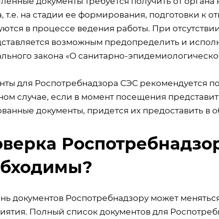
енные документы требуется получить от органа к
, т.е. на стадии ее формирования, подготовки к 
уются в процессе ведения работы. При отсутств
дставляется возможным предопределить и испол
льного закона «О санитарно-эпидемиологическо
нты для Роспотребнадзора СЭС рекомендуется по
ном случае, если в момент посещения представи
ванные документы, придется их предоставить в о
верка Роспотребнадзо
обходимы?
нь документов Роспотребнадзору может меняться
иятия. Полный список документов для Роспотреб