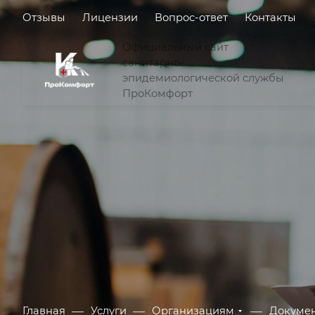
Отзывы
Лицензии
Вопрос-ответ
Контакты
Официальный сайт
санитарно-
эпидемиологической службы
ПроКомфорт
—
—
—
Главная
Услуги
Организациям
Докумен