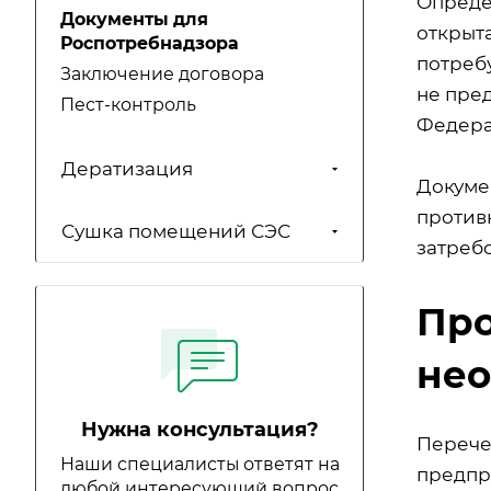
Определ
Документы для
открыта
Роспотребнадзора
потреб
Заключение договора
не пре
Пест-контроль
Федера
Дератизация
Докуме
против
Сушка помещений СЭС
затребо
Про
не
Нужна консультация?
Перече
Наши специалисты ответят на
предпр
любой интересующий вопрос