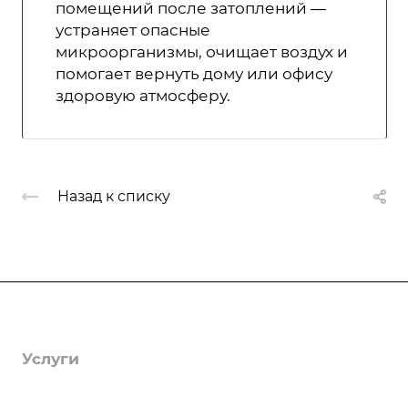
помещений после затоплений —
устраняет опасные
микроорганизмы, очищает воздух и
помогает вернуть дому или офису
здоровую атмосферу.
Назад к списку
Компания
О компании
Услуги
Лицензии
Гербицидная обработка
Информация