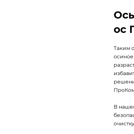
Осы
ос 
Таким о
осиное
разраст
избави
решени
ПроКом
В наше
безопа
очистку