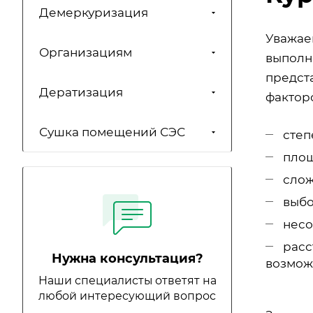
Демеркуризация
Уважаем
Организациям
выполн
предст
Дератизация
факторо
Сушка помещений СЭС
степ
площ
слож
выбо
несо
расс
Нужна консультация?
возмож
Наши специалисты ответят на
любой интересующий вопрос