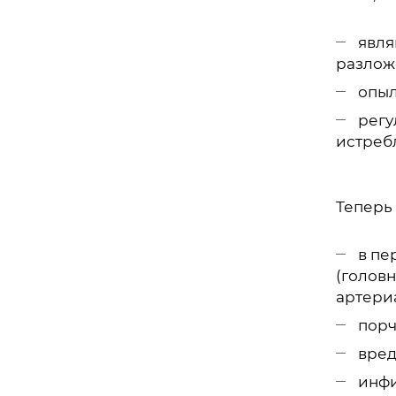
явля
разлож
опыл
регу
истребл
Теперь 
в пе
(голов
артериа
порч
вред
инфи