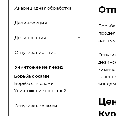
Отп
Акарицидная обработка
Дезинфекция
Борьба
продел
Дезинсекция
дачных 
Отпугивание птиц
Отпугив
дезинс
Уничтожение гнезд
химиче
Борьба с осами
качест
Борьба с пчелами
эпидем
Уничтожение шершней
Цен
Отпугивание змей
Кур