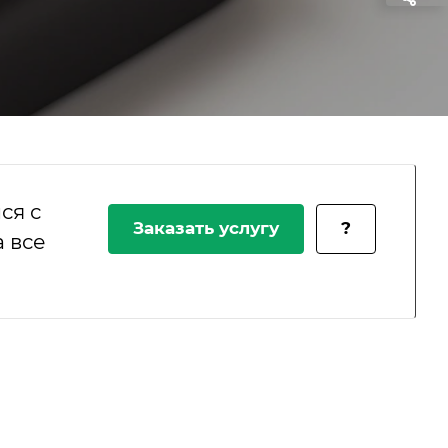
ся с
Заказать услугу
?
 все