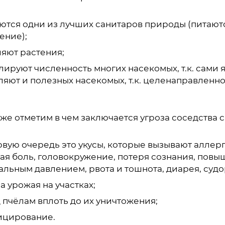
ются одни из лучших санитаров природы (питаютс
ение);
яют растения;
лируют численность многих насекомых, т.к. сами
яют и полезных насекомых, т.к. целенаправленно 
же отметим в чем заключается угроза соседства с
рвую очередь это укусы, которые вызывают аллер
ная боль, головокружение, потеря сознания, пов
льным давлением, рвота и тошнота, диарея, судо
а урожая на участках;
 пчёлам вплоть до их уничтожения;
цирование.