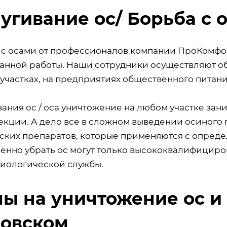
угивание ос/ Борьба с 
 с осами от профессионалов компании ПроКомфорт
анной работы. Наши сотрудники осуществляют обр
участках, на предприятиях общественного питания
ания ос / оса уничтожение на любом участке зан
екции. А дело все в сложном выведении осиного
ских препаратов, которые применяются с опреде
венно убрать ос могут только высококвалифицир
иологической службы.
ы на уничтожение ос и 
овском