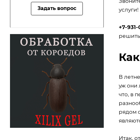
Звонит
Задать вопрос
услуги!
+7-931-
решить
Как
В летне
уж они 
что, в 
разнооб
рядом с
являют
Итак, о