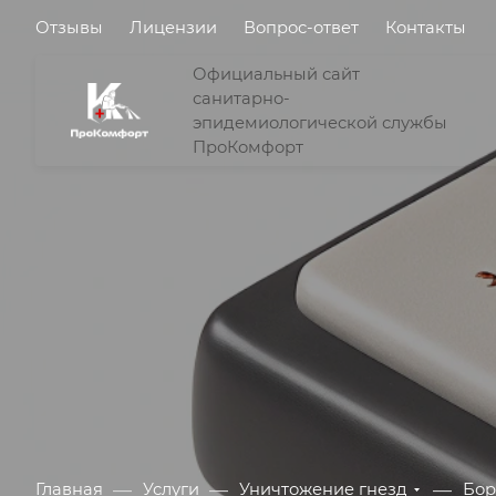
Отзывы
Лицензии
Вопрос-ответ
Контакты
Официальный сайт
санитарно-
эпидемиологической службы
ПроКомфорт
—
—
—
Главная
Услуги
Уничтожение гнезд
Бор