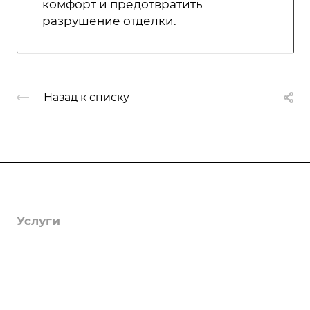
комфорт и предотвратить
разрушение отделки.
Назад к списку
Компания
О компании
Услуги
Лицензии
Гербицидная обработка
Информация
Отзывы
Защита деревьев
Статьи
Вопрос-ответ
Вакансии
Фумигация
Тарифы
Реквизиты