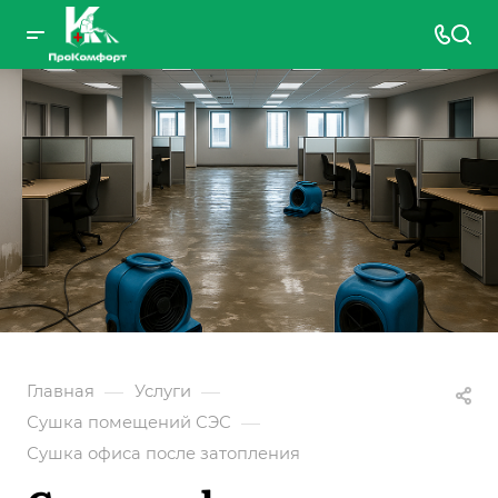
—
—
Главная
Услуги
—
Сушка помещений СЭС
Сушка офиса после затопления