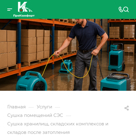
—
—
Главная
Услуги
—
Сушка помещений СЭС
Сушка хранилищ, складских комплексов и
складов после затопления