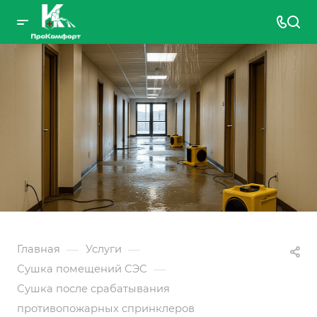
—
—
Главная
Услуги
—
Сушка помещений СЭС
Сушка после срабатывания
противопожарных спринклеров