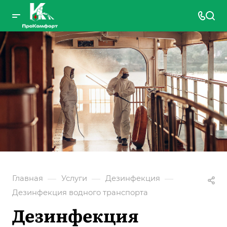
—
—
—
Главная
Услуги
Дезинфекция
Дезинфекция водного транспорта
Дезинфекция